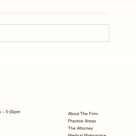
rage Texas TBI Car
Hypoxic-Anoxic
ident Settlement:
Injury Lawsuit:
26 Guide
Compassionate 
for Texas Famili
m – 5:00pm
About The Firm
Practice Areas
The Attorney
Medical Malpractice