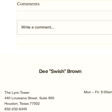
Comments
Write a comment...
Average Texas TBI Car
Ave
Accident Settlement:
Acc
2026 Guide
20
Dee "Swish" Brown
Mon – Fri: 9:00a
The Lyric Tower
440 Louisiana Street, Suite 900
Houston, Texas 77002
832-232-6345